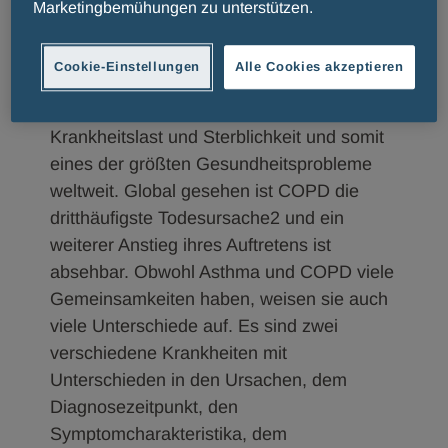
Marketingbemühungen zu unterstützen.
auslösen.
COPD, im Volksmund oft auch als
Cookie-Einstellungen
Alle Cookies akzeptieren
Raucherhusten bezeichnet, ist eine der
Hauptursachen für chronische
Krankheitslast und Sterblichkeit und somit
eines der größten Gesundheitsprobleme
weltweit. Global gesehen ist COPD die
dritthäufigste Todesursache2 und ein
weiterer Anstieg ihres Auftretens ist
absehbar. Obwohl Asthma und COPD viele
Gemeinsamkeiten haben, weisen sie auch
viele Unterschiede auf. Es sind zwei
verschiedene Krankheiten mit
Unterschieden in den Ursachen, dem
Diagnosezeitpunkt, den
Symptomcharakteristika, dem