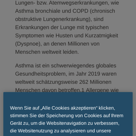
Lungen- bzw. Atemwegserkrankungen, wie
Asthma bronchiale und COPD (chronisch
obstruktive Lungenerkrankung), sind
Erkrankungen der Lunge mit typischen
Symptomen wie Husten und Kurzatmigkeit
(Dyspnoe), an denen Millionen von
Menschen weltweit leiden.
Asthma ist ein schwerwiegendes globales
Gesundheitsproblem, im Jahr 2019 waren
weltweit schätzungsweise 262 Millionen
Menschen davon betroffen.1 Allergene wie
z.B. Pollen oder Haare von Hund und
Katze wie auch Zigarettenrauch oder
Wenn Sie auf „Alle Cookies akzeptieren“ klicken,
Luftverschmutzung können die typischen
stimmen Sie der Speicherung von Cookies auf Ihrem
Asthma-Symptome wie Husten,
Gerät zu, um die Websitenavigation zu verbessern,
Kurzatmigkeit oder Engegefühl in der Brust
die Websitenutzung zu analysieren und unsere