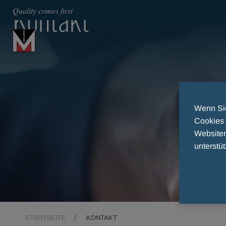
Kontakt
Quality comes first
Wenn Sie
Cookies 
Websiten
unterstüt
STARTSEITE
KONTAKT